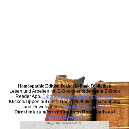
Homöopathie Edition Digital E-Book Bibliothek
Lesen und Arbeiten mit E-Books erfordert eine E-Book
Reader App.
E-book Reader App Empfehlungen
Klicken/Tippen auf ein E-Book öffnet die Beschreibung
und Downloadseite.
Haftungsausschluß
Direktlink zu
allen
verfügbaren Downloads auf
www.archive.org