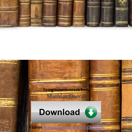
Symptomenverzeichnis
Mathias Dorcsi
Videos
Wiener Schule der Homöopathie