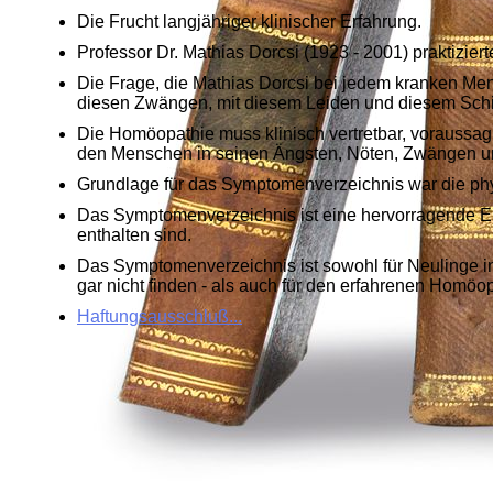
Die Frucht langjähriger klinischer Erfahrung.
Professor Dr. Mathias Dorcsi (1923 - 2001) praktizie
Die Frage, die Mathias Dorcsi bei jedem kranken Mens
diesen Zwängen, mit diesem Leiden und diesem Schi
Die Homöopathie muss klinisch vertretbar, voraussag
den Menschen in seinen Ängsten, Nöten, Zwängen u
Grundlage für das Symptomenverzeichnis war die phy
Das Symptomenverzeichnis ist eine hervorragende Erg
enthalten sind.
Das Symptomenverzeichnis ist sowohl für Neulinge in
gar nicht finden - als auch für den erfahrenen Homöo
Haftungsausschluß...