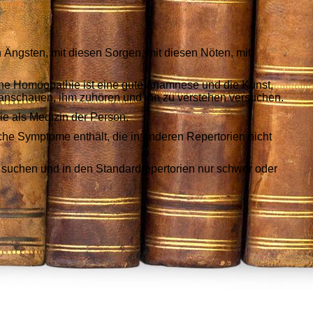
 Ängsten, mit diesen Sorgen, mit diesen Nöten, mit
iche Homöopathie ist eine gute Anamnese und die Kunst,
schauen, ihm zuhören und ihn zu verstehen versuchen.
e als Medizin der Person.
he Symptome enthält, die in anderen Repertorien nicht
 suchen und in den Standardrepertorien nur schwer oder