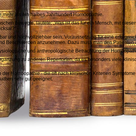
rte mehr als ein halbes Jahrhundert Homöopathie.
chen bewegte, lautete: „Was ist das für ein Mensch, mit diesen
cksal?“
bar und nachvollziehbar sein. Voraussetzung für eine erfolgre
nd Beschwerden anzunehmen. Dazu muss man den Patienten an
siologische und anthropologische Betrachtung der Homöopathi
änzung zu anderen Repertorien, da es besonders viele klinisc
 der Homöopathie - die oft nach klinischen Kriterien Symptome
pathen sehr gut geeignet.