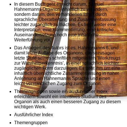
In diesem Buch geht es nicht darum, Samuel
Hahnemanns Organon inhaltlich zu verändern,
sondern darum, den vorhandenen Inhalt durch
sprachliche Überarbeitung und Zusammenfassung
leichter zugänglich zu machen. Es liegt weder eine
Interpretation, eine Kommentierung, eine kritische
Auseinandersetzung noch eine inhaltliche
Weiterführung vor.
Das Anliegen des Autors ist es, Hahnemanns 6. und
damit letzte Auflage des Organons, die sozusagen
letzte Stufe seines schriftlich mitgeteilten ‘Werkzeugs
zur Wahrheitserkenntnis’, in einer sprachlich leichter
zugänglichen Form darzulegen. Es geht ihm um eine
inhaltlich übersichtliche Zusammenfassung in naher
Anlehnung an Hahnemanns Sprache und einen
leicht verständlichen Zugang zum Organon.
Themengruppen sowie ein ausführlicher Index
erleichtern sowohl ein intensives Studium des
Organon als auch einen besseren Zugang zu diesem
wichtigen Werk.
Ausführlicher Index
Themengruppen